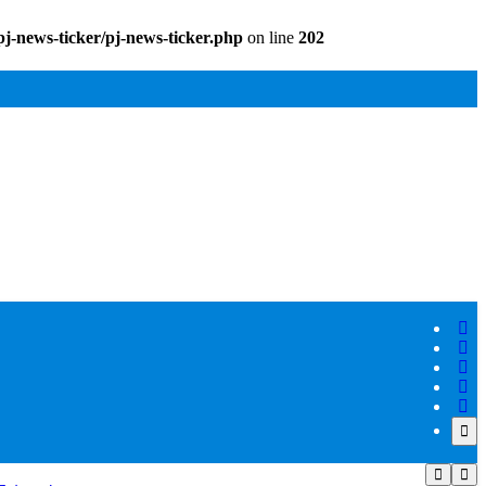
pj-news-ticker/pj-news-ticker.php
on line
202