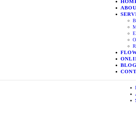
HOM
ABO
SERV
B
E
FLO
ONLI
BLO
CON