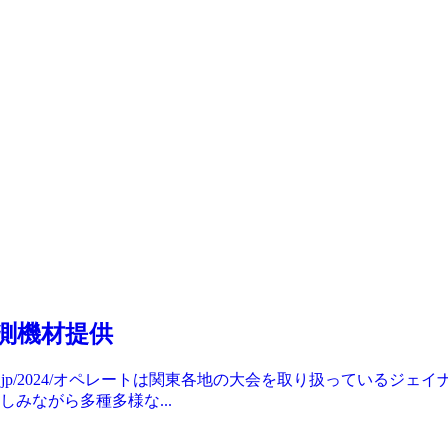
測機材提供
elore.jp/2024/オペレートは関東各地の大会を取り扱って
みながら多種多様な...