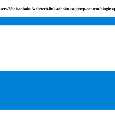
sers/2/link-tohoku/web/web.link-tohoku.co.jp/wp-content/plugins/