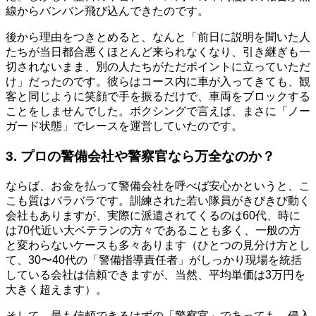
線からバンバン飛び込んできたのです。
後から理由をつきとめると、なんと「前日に説明を聞いた人
たちが当日都合悪くほとんど来られなくなり、引き継ぎも一
切されないまま、別の人たちがただポイントに立っていただ
け」だったのです。彼らはコース内に車が入ってきても、観
客と同じように笑顔で手を振るだけで、車両をブロックする
ことをしませんでした。ボクシングで言えば、まさに「ノー
ガード状態」でレースを運営していたのです。
3. プロの警備会社や警察官なら万全なのか？
ならば、お金を払って警備会社を呼べば安心かというと、こ
こも質はバラバラです。訓練された若い隊員がきびきび動く
会社もありますが、実際に派遣されてくるのは60代、時に
は70代近い大ベテランの方々であることも多く、一般の方
と変わらないケースも多々あります（ひとつの見分け方とし
て、30〜40代の「警備指導責任者」がしっかり現場を統括
している会社は信頼できますが、当然、平均単価は3万円を
大きく超えます）。
そして、最も信頼できるはずの「警察官」であっても、侵入