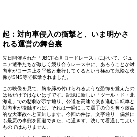
起：対向車侵入の衝撃と、いま明かさ
れる運営の舞台裏
先日開催された「JBCF石川ロードレース」において、ジュ
ニア選手たちが激しく競り合うレース中に、あろうことか対
向車がコース上を平然と走行してくるという極めて危険な映
像がSNS等で拡散されました。
この映像を見て、胸を締め付けられるような恐怖を覚えたの
は私だけではないはずです。記憶に新しい「ツール・ド・北
海道」での悲劇が示す通り、公道を高速で突き進む自転車と
対向車が接触すれば、それは一瞬にして選手の命を奪う致命
的な大事故へと直結します。今回の件は、文字通り「偶然に
も最悪の事態を回避できた」に過ぎず、決して看過してよい
ものではありません。