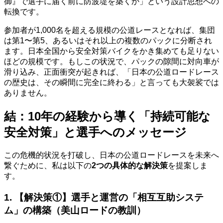
御』で選手に届く前に防波堤を築くか」という設計思想への
転換です。
参加者が1,000名を超える規模の公道レースとなれば、集団
は第1〜第5、あるいはそれ以上の複数のパックに分断され
ます。日本全国から安全対策バイクをかき集めても足りない
ほどの規模です。もしこの状況で、パックの隙間に対向車が
滑り込み、正面衝突が起きれば、「日本の公道ロードレース
の歴史は、その瞬間に完全に終わる」と言っても大袈裟では
ありません。
結：10年の経験から導く「持続可能な
安全対策」と選手へのメッセージ
この危機的状況を打破し、日本の公道ロードレースを未来へ
繋ぐために、私は以下の
2つの具体的な解決策
を提案しま
す。
1. 【解決策①】選手と運営の「相互互助システ
ム」の構築（美山ロードの教訓）