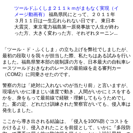
ツールドふくしま２１１ｋｍがまもなく実現（イ
メージ動画有）
福島県民にとって、２０１１年
３月１１日は一生忘れられない日です。 東日本
大震災、東京電力福島第一原発事故で人生が終わ
った方、大きく変わった方、それぞれターニン...
「ツール・ド・ふくしま」の立ち上げを弊社でしましたが、
最初の段取りを我々が担当した際、私たちはある試みを行い
ました。福島県警本部の規制課の方を、日本最大の自転車レ
ースツールドおきなわのレースの最前線を走る審判カー
（COM2）に同乗させたのです。
警察の方は「絶対に入れないのが当たり前」と言いますが、
現場がいかに凄まじい速度で動き、人間がいかにミスをする
かを、身をもって最前線で経験・理解してもらうためでし
た。案の定、どれだけ訓練された警察官がいても、侵入車は
発生しました。
ここから導き出される結論は、「侵入を100%防ぐコストを
かけるより、侵入されたことを前提として、いかに『多段防