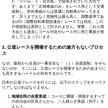
た「ツール・ド・宮古島」で採用されていた方式で
す。あくまで「左側車線のみ」をレース用として交通
規制し、対向車線からは普通に自動車がやってきま
す。言うまでもなく危険性は最も高く、国際基準であ
るUCI（国際自転車競技連合）レースでは現在、この
片側規制は原則として許されません。実際、これら両
大会とも過去にゴール付近やレース中に死亡事故が発
生してしまっています。
2. 公道レースを開催するための途方もないプロセ
ス
なぜ、最初から全員が一番安全な「（１）全面規制」をやら
ないのか。そこには、公道レースを開催するためのあまりに
も高すぎるハードルが存在するからです。
日本の公道でレースを行うには、以下のステップをすべてク
リアしなければなりません。
地域住民の合意形成：
コースに隣接・関係するすべて
の自治会や区長さんから、一人残らず承認（判子）を
もらう。