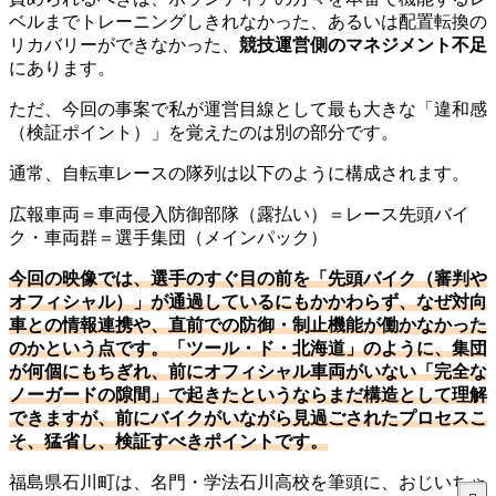
ベルまでトレーニングしきれなかった、あるいは配置転換の
リカバリーができなかった、
競技運営側のマネジメント不足
にあります。
ただ、今回の事案で私が運営目線として最も大きな「違和感
（検証ポイント）」を覚えたのは別の部分です。
通常、自転車レースの隊列は以下のように構成されます。
広報車両＝車両侵入防御部隊（露払い）＝レース先頭バイ
ク・車両群＝選手集団（メインパック）
今回の映像では、選手のすぐ目の前を「先頭バイク（審判や
オフィシャル）」が通過しているにもかかわらず、なぜ対向
車との情報連携や、直前での防御・制止機能が働かなかった
のかという点です。「ツール・ド・北海道」のように、集団
が何個にもちぎれ、前にオフィシャル車両がいない「完全な
ノーガードの隙間」で起きたというならまだ構造として理解
できますが、前にバイクがいながら見過ごされたプロセスこ
そ、猛省し、検証すべきポイントです。
福島県石川町は、名門・学法石川高校を筆頭に、おじいちゃ