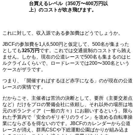
台買えるレベル（350万〜400万円以
上）のコストが吹き飛びます。
これに対して、収入源である参加費はどうでしょうか。
JBCFの参加費を1人6,500円と仮定して、500名が集まった
としても
325万円
です。これでは交通規制のコストすら賄え
ません。しかも、現在の公道レースで500名も集まるのはヒ
ルクライムくらいで、ロードレースでは200〜300名という
ケースがザラです。
つまり、「開催すればするほど赤字になる」のが現在の公道
レースの実情です。
だからこそ、主催者は苦渋の決断として、要所（主要交差点
など）だけをプロの警備会社に依頼し、それ以外の場所は地
元のボランティア（一般の方々）にお願いするという、限ら
れた予算内で「安全のギリギリのライン」を攻める自転車操
業にならざるを得ないのです。JBCFのカレンダーから公道
レースが消え、群馬CSCや下総運動公園ばかりが組み込ま