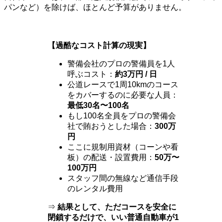
パンなど）を除けば、ほとんど予算がありません。
【過酷なコスト計算の現実】
警備会社のプロの警備員を1人
呼ぶコスト：
約3万円 / 日
公道レースで1周10kmのコース
をカバーするのに必要な人員：
最低30名〜100名
もし100名全員をプロの警備会
社で賄おうとした場合：
300万
円
ここに規制用資材（コーンや看
板）の配送・設置費用：
50万〜
100万円
スタッフ間の無線など通信手段
のレンタル費用
⇒
結果として、ただコースを安全に
閉鎖するだけで、いい普通自動車が1