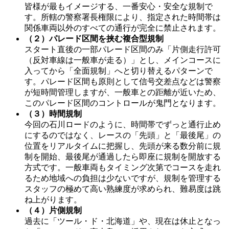
皆様が最もイメージする、一番安心・安全な規制で
す。所轄の警察署長権限により、指定された時間帯は
関係車両以外のすべての通行が完全に禁止されます。
（２）パレード区間を挟む複合型規制
スタート直後の一部パレード区間のみ「片側走行許可
（反対車線は一般車が走る）」とし、メインコースに
入ってから「全面規制」へと切り替えるパターンで
す。パレード区間も原則として信号交差点などは警察
が短時間管理しますが、一般車との距離が近いため、
このパレード区間のコントロールが鬼門となります。
（３）時間規制
今回の石川ロードのように、時間帯でずっと通行止め
にするのではなく、レースの「先頭」と「最後尾」の
位置をリアルタイムに把握し、先頭が来る数分前に規
制を開始、最後尾が通過したら即座に規制を開放する
方式です。一般車両もタイミング次第でコースを走れ
るため地域への負担は少ないですが、規制を管理する
スタッフの極めて高い熟練度が求められ、難易度は跳
ね上がります。
（４）片側規制
過去に「ツール・ド・北海道」や、現在は休止となっ