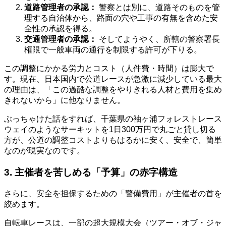
道路管理者の承認：
警察とは別に、道路そのものを管
理する自治体から、路面の穴や工事の有無を含めた安
全性の承認を得る。
交通管理者の承認：
そしてようやく、所轄の警察署長
権限で一般車両の通行を制限する許可が下りる。
この調整にかかる労力とコスト（人件費・時間）は膨大で
す。現在、日本国内で公道レースが急激に減少している最大
の理由は、「この過酷な調整をやりきれる人材と費用を集め
きれないから」に他なりません。
ぶっちゃけた話をすれば、千葉県の袖ヶ浦フォレストレース
ウェイのようなサーキットを1日300万円で丸ごと貸し切る
方が、公道の調整コストよりもはるかに安く、安全で、簡単
なのが現実なのです。
3. 主催者を苦しめる「予算」の赤字構造
さらに、安全を担保するための「警備費用」が主催者の首を
絞めます。
自転車レースは、一部の超大規模大会（ツアー・オブ・ジャ