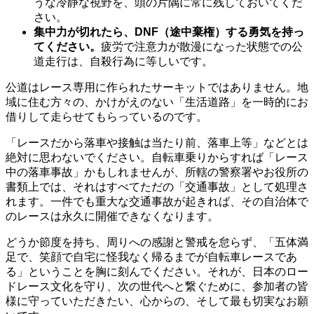
うな冷静な視野を、頭の片隅に常に残しておいてくだ
さい。
集中力が切れたら、DNF（途中棄権）する勇気を持っ
てください。
疲労で注意力が散漫になった状態での公
道走行は、自殺行為に等しいです。
公道はレース専用に作られたサーキットではありません。地
域に住む方々の、かけがえのない「生活道路」を一時的にお
借りして走らせてもらっているのです。
「レースだから落車や接触は当たり前、落車上等」などとは
絶対に思わないでください。自転車乗りからすれば「レース
中の落車事故」かもしれませんが、所轄の警察署やお役所の
書類上では、それはすべてただの「交通事故」として処理さ
れます。一件でも重大な交通事故が起きれば、その自治体で
のレースは永久に開催できなくなります。
どうか節度を持ち、周りへの感謝と警戒を怠らず、「五体満
足で、笑顔で自宅に怪我なく帰るまでが自転車レースであ
る」ということを胸に刻んでください。それが、日本のロー
ドレース文化を守り、次の世代へと繋ぐために、参加者の皆
様に守っていただきたい、心からの、そして最も切実なお願