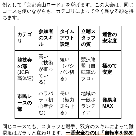
例として「京都美山ロード」を挙げます。この大会は、同じ
コースを使いながらも、カテゴリによって全く異なる顔を持
ちます。
参加者
タイム
立哨ス
カテゴ
運営の
のスキ
アウト
タッフ
リ
安定度
ル
設定
の質
高い
短い
競技連
競技会
（技術
（バシ
盟（自
極めて
の部
が揃っ
バシ切
転車の
安定
(JCF/
てい
高体連)
る）
プロ）
る）
バラバ
長い
地域の
市民レ
ラ（初
（極力
一般ボ
難易度
ースの
心者含
走らせ
ランテ
MAX
部
む）
る）
ィア
同じコースでも、スタッフと選手、双方のスキルによって難
易度はガラリと変わります。
一番安全なのは「自転車を熟知