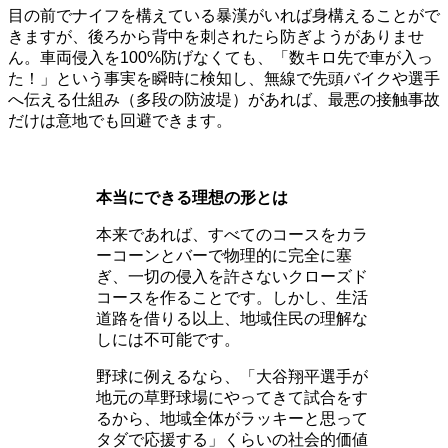
目の前でナイフを構えている暴漢がいれば身構えることがで
きますが、後ろから背中を刺されたら防ぎようがありませ
ん。車両侵入を100%防げなくても、「数キロ先で車が入っ
た！」という事実を瞬時に検知し、無線で先頭バイクや選手
へ伝える仕組み（多段の防波堤）があれば、最悪の接触事故
だけは意地でも回避できます。
本当にできる理想の形とは
本来であれば、すべてのコースをカラ
ーコーンとバーで物理的に完全に塞
ぎ、一切の侵入を許さないクローズド
コースを作ることです。しかし、生活
道路を借りる以上、地域住民の理解な
しには不可能です。
野球に例えるなら、「大谷翔平選手が
地元の草野球場にやってきて試合をす
るから、地域全体がラッキーと思って
タダで応援する」くらいの社会的価値