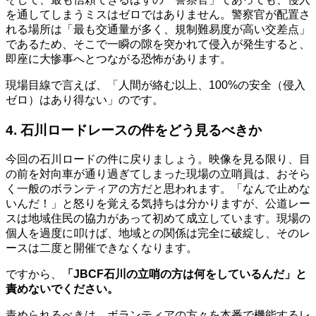
を通してしまうミスはゼロではありません。警察官が配置さ
れる場所は「最も交通量が多く、規制難易度が高い交差点」
であるため、そこで一瞬の隙を突かれて侵入が発生すると、
即座に大惨事へとつながる恐怖があります。
現場目線で言えば、「人間が絡む以上、100%の安全（侵入
ゼロ）はあり得ない」のです。
4. 石川ロードレースの件をどう見るべきか
今回の石川ロードの件に戻りましょう。映像を見る限り、目
の前を対向車が通り過ぎてしまった現場の立哨員は、おそら
く一般のボランティアの方だと思われます。「なんで止めな
いんだ！」と怒りを覚える気持ちは分かりますが、公道レー
スは地域住民の協力があって初めて成立しています。現場の
個人を過度に叩けば、地域との関係は完全に破綻し、そのレ
ースは二度と開催できなくなります。
ですから、
「JBCF石川の立哨の方は何をしているんだ」と
責めないでください。
責められるべきは、ボランティアの方々を本番で機能するレ