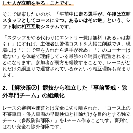
した人が立哨をやる」ことです。
そこで提案したいのが、
「午前中に走る選手が、午後は立哨
スタッフとしてコースに立つ。あるいはその逆」という、シ
フト制の相互互助システム
です。
「スタッフをやる代わりにエントリー費は無料（あるいは割
引）」にすれば、主催者は警備コストを大幅に削減でき、現
場には「ここで車を入れたら選手が死ぬ」「このコーナーは
危ない」を体感で理解している最強の立哨員が配置されるこ
とになります。参加者が裏方を経験することで、レースがど
れだけの綱渡りで運営されているかという相互理解も深まり
ます。
2. 【解決策②】競技から独立した「事前警戒・除
外専門チーム」の組織化
レースの審判や運営とは完全に切り離された、「コース上の
不審車両・侵入車両の早期検知と排除だけを目的とする独立
チーム（多段防御部隊）」を1チーム作ることです。審判で
はない完全な除外部隊です。