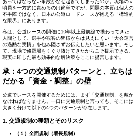
あってはならない事故がなぜ起きてしまったのか。現場の立
哨員を一方的に責めるのは簡単ですが、問題の本質は個人の
不手際ではなく、日本の公道ロードレースが抱える「構造的
な限界」にあります。
私は、公道レースの開催に10年以上最前線で携わってきた
人間として、選手や観客の皆様からは見えにくい「大会運営
の過酷な実情」を包み隠さずお伝えしたいと思います。そし
て、現場で修羅場をくぐり抜けてきたからこそ提示できる、
現実に即した最も効果的な解決策をここに提言します。
承：4つの交通規制パターンと、立ちは
だかる「資金・調整」の壁
公道でレースを開催するためには、まず「交通規制」を敷か
なければなりません。一口に交通規制と言っても、そこには
大きく分けて以下の4つのパターンが存在します。
1. 交通規制の種類とそのリスク
（１）全面規制（署長規制）