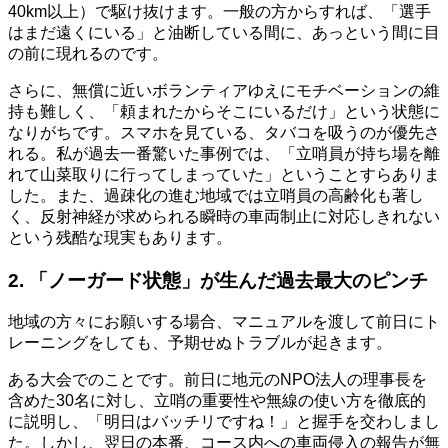
40km以上）で駆け抜けます。一般の方からすれば、「選手
はまだ遠くにいる」と油断している間に、あっという間に目
の前に現れるのです。
さらに、無償に近いボランティアゆえにモチベーションの維
持も難しく、「頼まれたからそこにいるだけ」という状態に
なりがちです。スマホを見ている、タバコを吸うのが優先さ
れる。私が過去一番驚いた事例では、「立哨員が持ち場を離
れて山菜取りに行ってしまっていた」ということすらありま
した。また、過疎化の進む地域では立哨員の高齢化も著し
く、反射神経が求められる瞬時の車両制止に対応しきれない
という残酷な現実もあります。
2. 「ノーガード状態」が生んだ過去最大のピンチ
地域の方々にお願いする場合、マニュアルを渡して前日にト
レーニングをしても、予期せぬトラブルが起きます。
ある大会でのことです。前日に地元のNPO法人の理事長を
含めた30名に対し、立哨の重要性や無線の使い方を徹底的
に説明し、「明日はバッチリですね！」と握手を交わしまし
た。しかし、翌日の本番、コース内への車両侵入の報告が無