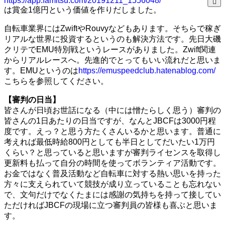
https://app.famitsu.com/20191211_1556048/
は賞金1億円という価値を作りだしました。
自転車業界にはZwiftやRouvyなどもあります。そちらで稼ぎ
リアルな世界に投資するというのも解決方法です。先日大磯
クリテでEMU特別戦というレースがありました。Zwift関連
からリアルレースへ。先進的でとってもいい流れだと思いま
す。EMUというのは
https://emuspeedclub.hatenablog.com/
こちらを参照してください。
【審判の日当】
皆さんが日頃お世話になる（中には憎たらしく思う）審判の
皆さんの1日あたりの日当ですが、なんとJBCFは3000円程
度です。えっ？と思う方たくさんいるかと思います。普通に
考えれば最低時給800円としても半日としてだいたい1万円
くらい？と思っていると思いますが審判ライセンスを取得し
更新料も払って自分の時間を使ってボランティア活動です。
お金ではなく普及活動など自転車に対する熱い思いを持った
方々に支えられていて競技が成り立っていることも忘れない
で、文句だけでなくたまには感謝の気持ちを持って接してい
ただければJBCFの現場に立つ審判員の皆様も喜ぶと思いま
す。