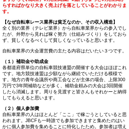
らすればかなり大きく売上げを落としていることがわかりま
す。
【なぜ自転車レース業界は貧乏なのか、その収入構造】
全く別の業界（テレビ業界）から自転車業界からの参入でし
たが、外野から見れば稼ぐ努力（仕組みづくり）をしておら
ず、貧しくなるべくして貧しくなっていると思います。
自転車業界の大会運営費の主たる内容はだいたい３つです。
（１）補助金や助成金
各都道府県単位の自転車競技連盟の開催する大会はほぼこれ
です。地方競技連盟は少額ながら継続でいただける模様で
す。地方の青年会議所や商工会などが主体の場合、上限300
万円で3年間補助などが多く、補助金頼みの大会は3回開催
したら消滅します。周りを見渡すと皆さんもそれかーと納得
してもらえると思います。
（２）個人参加費
自転車業界の人はほとんど「ここ」で稼ごうとしていると思
われます。JBCFも一時誰でも参加できますと集めたのはい
かに個人参加費を集めることに特化したため。参加者は増え