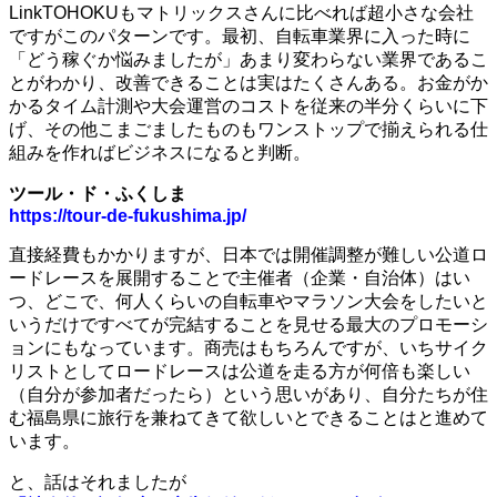
LinkTOHOKUもマトリックスさんに比べれば超小さな会社
ですがこのパターンです。最初、自転車業界に入った時に
「どう稼ぐか悩みましたが」あまり変わらない業界であるこ
とがわかり、改善できることは実はたくさんある。お金がか
かるタイム計測や大会運営のコストを従来の半分くらいに下
げ、その他こまごましたものもワンストップで揃えられる仕
組みを作ればビジネスになると判断。
ツール・ド・ふくしま
https://tour-de-fukushima.jp/
直接経費もかかりますが、日本では開催調整が難しい公道ロ
ードレースを展開することで主催者（企業・自治体）はい
つ、どこで、何人くらいの自転車やマラソン大会をしたいと
いうだけですべてが完結することを見せる最大のプロモーシ
ョンにもなっています。商売はもちろんですが、いちサイク
リストとしてロードレースは公道を走る方が何倍も楽しい
（自分が参加者だったら）という思いがあり、自分たちが住
む福島県に旅行を兼ねてきて欲しいとできることはと進めて
います。
と、話はそれましたが