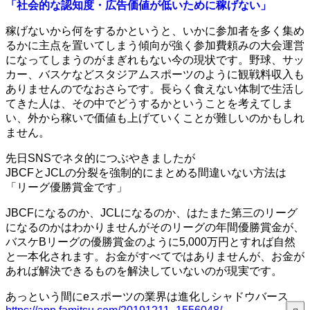
「社会的な認知度・広告価値が低いために稼げない」
稼げないから何をするかというと、いかに参加者を多く集め
るかに主点を置いてしまう傾向が強く参加費頼みの大会運営
になってしまうのがまぎれもない今の現状です。野球、サッ
カー、バスケなどスタジアムスポーツのように観戦料収入も
ありませんのでなおさらです。長らく食えない体制で生活し
てきた人は、その中でどうするかということを考えてしま
い、外から稼いで価値も上げていくことが難しいのかもしれ
ません。
先日SNSでネタ的につぶやきましたが
JBCFとJCLの分裂を強制的にまとめる間違いない方法は
「リーグ優勝賞金です」
JBCFになるのか、JCLになるのか、はたまた第三のリーグ
になるのかはわかりませんがそのリーグの年間優勝賞金が、
バスケBリーグの優勝賞金のように5,000万円とすれば自然
と一本化されます。お金がすべてではありませんが、お金が
あれば解決できるものを解決していないのが現実です。
あっという間にeスポーツの業界は進化しシャドウバース