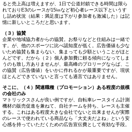
ると売上高は増えますが、1日で公道封鎖できる時間は限ら
れておりE3のレースが15㎞など初心者レース以下というす
し詰め状況（結果：満足度は下がり参加者も激減した）は記
憶に新しいところだと思います。
（３）協賛
企業や地域協力者からの協賛。お祭りなどと仕組みは一緒で
す。が、他のスポーツに比べ認知度が低く。広告価値も少な
いため協賛も集まらない、集まっても少額ということがほと
んどです。だから（２）個人参加費に頼る傾向になってしま
うのも致し方ありませんが、最高峰のプロリーグならば、こ
の協賛（広告価値）をいかに作れるかが最重要ですが、現状
ほとんどできていないと言っても過言ではありません。
そこに、（４）関連職種（プロモーション）ある程度の規模
の会社のみ
マトリックスさんが良い例ですが、自転車レースタイム計測
機材の販売促進を兼ねて、自社チームを持ち、レースも主催
する。これはある程度大きな会社でないと出来ませんが実際
のレースで使われている商品なら「大丈夫だよね」という安
心感を持っていただくための広告宣伝費として有効な手段。