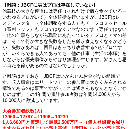
【雑談：JBCF
に実はプロは存在していない】
他競技の大きな連盟には専任（それだけで飯を食べている＝
いわゆるプロがいて）全体統括を行いますが、JBCFはレー
スディレクター（全体調整をする人）もチーフコミッセール
（審判トップ）もプロではなくアマなのです（専任ではない
＝他の仕事をしながら職務にあたっている）プロとアマの差
は、そこで何か大きな失敗をしたら飯が食えなくなるかどう
か、失敗があれば二回目はきっちり改善するのがプロです
が、いくらできる人であっても、他の仕事（生活の本職）を
しながらは優先順位からやはり無理が生じます。皆さんも思
い当たる節があるのではないでしょうか。
と雑談はさておき、JBCFはいかんせんお金がない組織で
す。収入構造はエリートツアーの参加費に大きく左右される
構造であるのは事実ですが（これは皆さんもなんとなくご存
じのはず）この4年間で累計参加者数は年間14,000人から
10,000人に激減しています。
大会参加者総数(人)
13960→12787→11906→10239
1人6,600円と仮定して最低2,500万円～（個人登録費も減り
ますからそれ以上）の売上高減。1億円ちょっとの売上高か