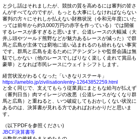
と少し話はそれましたが、競技の質を高めるには審判の皆さ
んがすべてなのですが、もっとも大事にしなければならない
審判の方々にそれしか払えない財務状況（令和元年度にいた
っては前年から約3,000万円の赤字を作っている）では開催
するレースが多すぎると思います。公道レースの大幅減（大
井ふ頭やツールド熊野などが魅力あるレースが減った）で群
馬と広島が主体では窮地に追い込まれるのも紛れもない事実
です。群馬と広島を走るためにアテンダントや監督会議は無
駄でしかない（他のレースでしばりなく楽しく走れて賞品も
豪華）となれば市民レースにウェイトシフトします。
経営状況がわるくなった「いきなりステーキ」
https://ameblo.jp/zivilisation/entry-12643852259.html
と全く同じで、支えてもらう従業員にまともな給与が払えず
（審判日当）肉マイレージの改悪（公道レースがなくなり群
馬と広島）と重ねると、いつ破綻してもおかしくない状況に
あるのは、決算書が見れる方であればおわかりだと思いま
す。
（以下PDFを参照ください)
JBCF決算書等
※数年の推移をまとめたもの