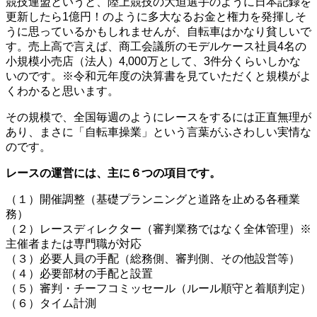
競技連盟というと、陸上競技の大迫選手のように日本記録を
更新したら1億円！のように多大なるお金と権力を発揮しそ
うに思っているかもしれませんが、自転車はかなり貧しいで
す。売上高で言えば、商工会議所のモデルケース社員4名の
小規模小売店（法人）4,000万として、3件分くらいしかな
いのです。※令和元年度の決算書を見ていただくと規模がよ
くわかると思います。
その規模で、全国毎週のようにレースをするには正直無理が
あり、まさに「自転車操業」という言葉がふさわしい実情な
のです。
レースの運営には、主に６つの項目です。
（１）開催調整（基礎プランニングと道路を止める各種業
務）
（２）レースディレクター（審判業務ではなく全体管理）※
主催者または専門職が対応
（３）必要人員の手配（総務側、審判側、その他設営等）
（４）必要部材の手配と設置
（５）審判・チーフコミッセール（ルール順守と着順判定）
（６）タイム計測