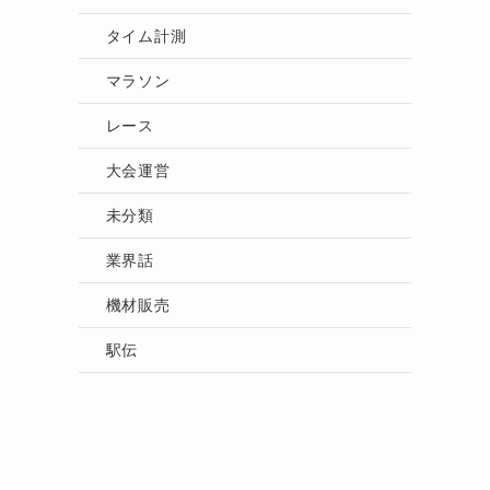
タイム計測
マラソン
レース
大会運営
未分類
業界話
機材販売
子
駅伝
て